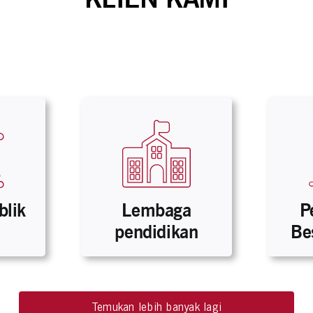
blik
Lembaga
P
pendidikan
Be
Temukan lebih banyak lagi