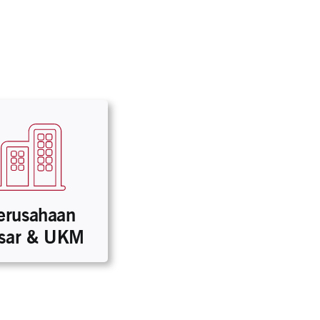
erusahaan
sar & UKM